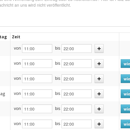
tag
Zeit
von
bis
von
bis
wie
von
bis
h
wie
von
bis
tag
wie
von
bis
wie
von
bis
wie