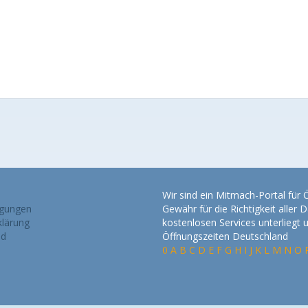
Wir sind ein Mitmach-Portal für
gungen
Gewähr für die Richtigkeit alle
lärung
kostenlosen Services unterliegt
nd
Öffnungszeiten Deutschland
0
A
B
C
D
E
F
G
H
I
J
K
L
M
N
O