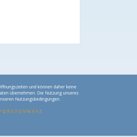
 Öffnungszeiten und können daher keine
r Daten übernehmen. Die Nutzung unseres
 unseren Nutzungsbedingungen.
P
Q
R
S
T
U
V
W
X
Y
Z