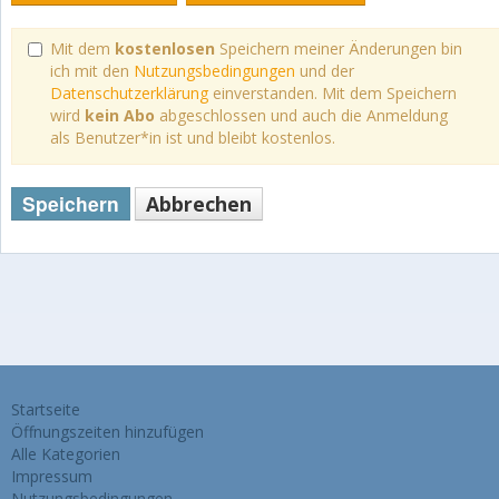
Mit dem
kostenlosen
Speichern meiner Änderungen bin
ich mit den
Nutzungsbedingungen
und der
Datenschutzerklärung
einverstanden. Mit dem Speichern
wird
kein Abo
abgeschlossen und auch die Anmeldung
als Benutzer*in ist und bleibt kostenlos.
Speichern
Abbrechen
Startseite
Öffnungszeiten hinzufügen
Alle Kategorien
Impressum
Nutzungsbedingungen