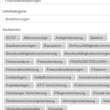
Unterkategorie
Stichwörter
91757
Altersvorsorge
Anlagenberatung
Banken
Baufinanzierungen
Bausparen
Berfusunfähigkeitsvorso
Berufsunfähigkeitsversicherung
Berufsunfähigkeitsvorsorge
Finanzanalyse
Finanzberatung
FINANZBETREUUNG
Finanzdienstleistung
Finanzdienstleistungen
Finanzen
Geldanlagen
Haftpflichtversicherung
Investmentvermittl
Kapitalanlagen
KFZ-Versicherung
Krankenversicherung
Nürnberger Versicherung
Pflegeversicherung
Private V
Rentenversicherungsberatung
Vermögensberatung
Ver
Versicherungsmakler
Vorsorge