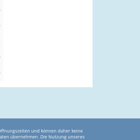
m
0
m
0
m
t
m
0
m
0
m
 Öffnungszeiten und können daher keine
r Daten übernehmen. Die Nutzung unseres