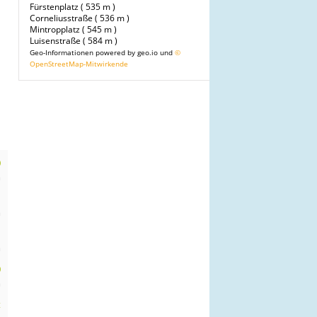
Fürstenplatz ( 535 m )
Corneliusstraße ( 536 m )
Mintropplatz ( 545 m )
Luisenstraße ( 584 m )
Geo-Informationen powered by geo.io und
©
OpenStreetMap-Mitwirkende
0
m
n
m
n
m
0
m
t