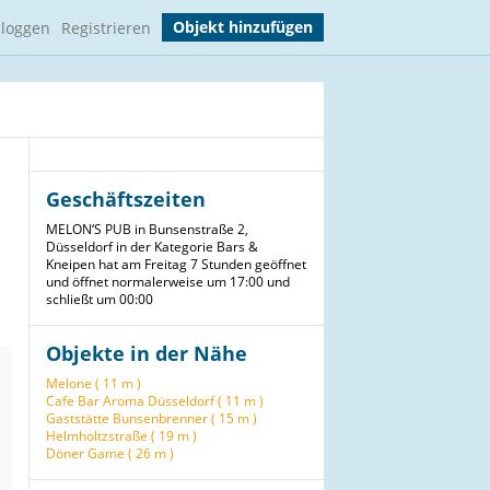
Objekt hinzufügen
nloggen
Registrieren
Geschäftszeiten
MELON‘S PUB in Bunsenstraße 2,
Düsseldorf in der Kategorie Bars &
Kneipen hat am Freitag 7 Stunden geöffnet
und öffnet normalerweise um 17:00 und
schließt um 00:00
Objekte in der Nähe
Melone ( 11 m )
Cafe Bar Aroma Düsseldorf ( 11 m )
Gaststätte Bunsenbrenner ( 15 m )
Helmholtzstraße ( 19 m )
Döner Game ( 26 m )