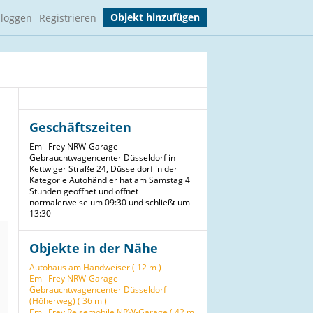
Objekt hinzufügen
nloggen
Registrieren
Geschäftszeiten
Emil Frey NRW-Garage
Gebrauchtwagencenter Düsseldorf in
Kettwiger Straße 24, Düsseldorf in der
Kategorie Autohändler hat am Samstag 4
Stunden geöffnet und öffnet
normalerweise um 09:30 und schließt um
13:30
Objekte in der Nähe
Autohaus am Handweiser ( 12 m )
Emil Frey NRW-Garage
Gebrauchtwagencenter Düsseldorf
(Höherweg) ( 36 m )
Emil Frey Reisemobile NRW-Garage ( 42 m