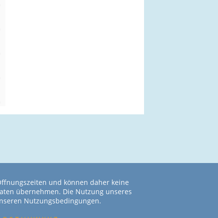
m
n
m
n
m
n
m
n
m
 Öffnungszeiten und können daher keine
r Daten übernehmen. Die Nutzung unseres
 unseren Nutzungsbedingungen.