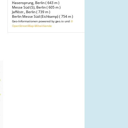
Hasensprung, Berlin ( 643 m )
Messe Süd (S), Berlin ( 605 m )
Jafféstr., Berlin ( 739 m )
Berlin Messe Süd (Eichkamp) ( 754 m )
Geo-Informationen powered by geo.io und
©
OpenStreetMap-Mitwirkende
t
m
0
m
0
m
n
m
n