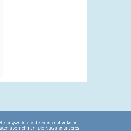
m
0
m
0
m
n
m
t
m
t
m
 Öffnungszeiten und können daher keine
r Daten übernehmen. Die Nutzung unseres