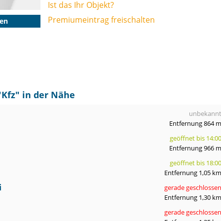
Ist das Ihr Objekt?
Premiumeintrag freischalten
gen
"
Kfz
" in der Nähe
unbekann
Entfernung 864 
geöffnet bis 14:0
Entfernung 966 
geöffnet bis 18:0
Entfernung 1,05 k
i
gerade geschlosse
n
Entfernung 1,30 k
gerade geschlosse