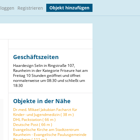
Objekt hinzufügen
nloggen
Registrieren
Geschäftszeiten
Haardesign Selin in Ringstraße 107,
Raunheim in der Kategorie Friseure hat am
Freitag 10 Stunden geöffnet und öffnet
normalerweise um 08:30 und schließt um
18:30
Objekte in der Nähe
Dr.med. Mikael Jakubian Facharzt für
Kinder- und Jugendmedizin ( 38 m )
DHL Packstation ( 66 m )
Deutsche Post ( 66 m )
Evangelische Kirche am Stadtzentrum
Raunheim - Evangelische Paulusgemeinde
Raunheim ( 111 m )