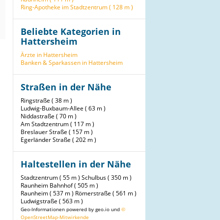
Ring-Apotheke im Stadtzentrum ( 128 m )
Beliebte Kategorien in
Hattersheim
Ärzte in Hattersheim
Banken & Sparkassen in Hattersheim
Straßen in der Nähe
Ringstraße ( 38 m )
Ludwig-Buxbaum-Allee ( 63 m )
Niddastraße ( 70 m )
Am Stadtzentrum ( 117 m )
Breslauer Straße ( 157 m )
Egerländer Straße ( 202 m )
Haltestellen in der Nähe
Stadtzentrum ( 55 m )
Schulbus ( 350 m )
Raunheim Bahnhof ( 505 m )
Raunheim ( 537 m )
Römerstraße ( 561 m )
Ludwigstraße ( 563 m )
Geo-Informationen powered by geo.io und
©
OpenStreetMap-Mitwirkende