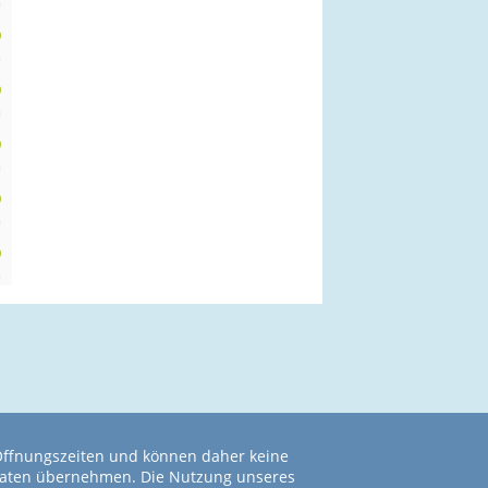
m
0
m
0
m
0
m
0
m
0
m
 Öffnungszeiten und können daher keine
r Daten übernehmen. Die Nutzung unseres