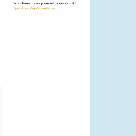
Geo-Informationen powered by geo.io und
©
OpenStreetMap-Mitwirkende
t
m
t
m
n
m