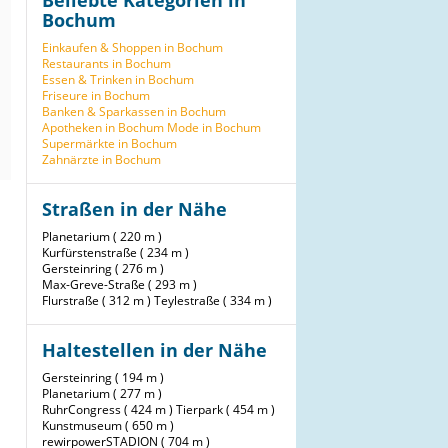
Beliebte Kategorien in
Bochum
Einkaufen & Shoppen in Bochum
Restaurants in Bochum
Essen & Trinken in Bochum
Friseure in Bochum
Banken & Sparkassen in Bochum
Apotheken in Bochum
Mode in Bochum
Supermärkte in Bochum
Zahnärzte in Bochum
Straßen in der Nähe
Planetarium ( 220 m )
Kurfürstenstraße ( 234 m )
Gersteinring ( 276 m )
Max-Greve-Straße ( 293 m )
Flurstraße ( 312 m )
Teylestraße ( 334 m )
Haltestellen in der Nähe
Gersteinring ( 194 m )
Planetarium ( 277 m )
RuhrCongress ( 424 m )
Tierpark ( 454 m )
Kunstmuseum ( 650 m )
rewirpowerSTADION ( 704 m )