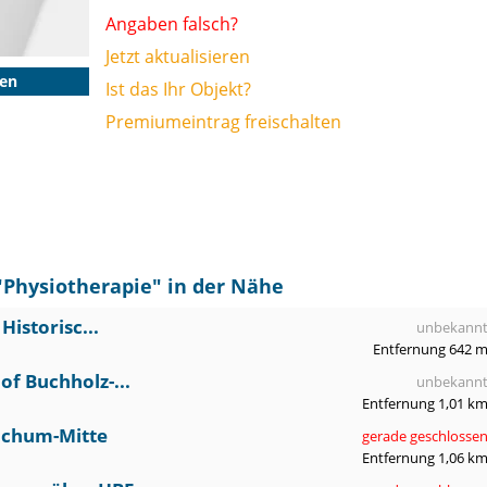
Angaben falsch?
Jetzt aktualisieren
gen
Ist das Ihr Objekt?
Premiumeintrag freischalten
"
Physiotherapie
" in der Nähe
istorisc...
unbekann
Entfernung 642 
f Buchholz-...
unbekann
Entfernung 1,01 k
ochum-Mitte
gerade geschlosse
Entfernung 1,06 k