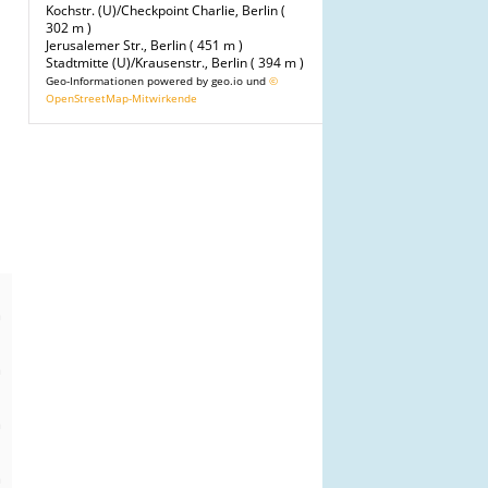
Kochstr. (U)/Checkpoint Charlie, Berlin (
302 m )
Jerusalemer Str., Berlin ( 451 m )
Stadtmitte (U)/Krausenstr., Berlin ( 394 m )
Geo-Informationen powered by geo.io und
©
OpenStreetMap-Mitwirkende
n
m
n
m
n
m
n
m