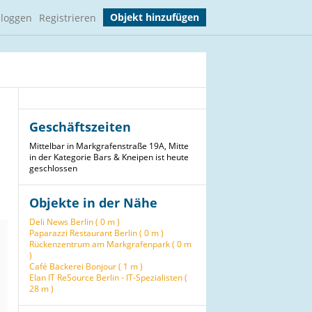
Objekt hinzufügen
nloggen
Registrieren
Geschäftszeiten
Mittelbar in Markgrafenstraße 19A, Mitte
in der Kategorie Bars & Kneipen ist heute
geschlossen
Objekte in der Nähe
Deli News Berlin ( 0 m )
Paparazzi Restaurant Berlin ( 0 m )
Rückenzentrum am Markgrafenpark ( 0 m
)
Café Bäckerei Bonjour ( 1 m )
Elan IT ReSource Berlin - IT-Spezialisten (
28 m )