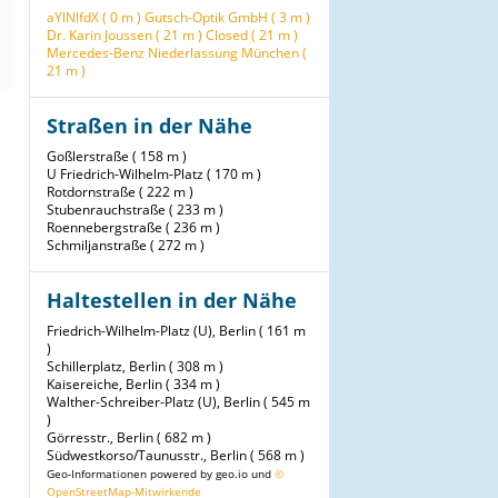
aYlNlfdX ( 0 m )
Gutsch-Optik GmbH ( 3 m )
Dr. Karin Joussen ( 21 m )
Closed ( 21 m )
Mercedes-Benz Niederlassung München (
21 m )
Straßen in der Nähe
Goßlerstraße ( 158 m )
U Friedrich-Wilhelm-Platz ( 170 m )
Rotdornstraße ( 222 m )
Stubenrauchstraße ( 233 m )
Roennebergstraße ( 236 m )
Schmiljanstraße ( 272 m )
Haltestellen in der Nähe
Friedrich-Wilhelm-Platz (U), Berlin ( 161 m
)
Schillerplatz, Berlin ( 308 m )
Kaisereiche, Berlin ( 334 m )
Walther-Schreiber-Platz (U), Berlin ( 545 m
)
Görresstr., Berlin ( 682 m )
Südwestkorso/Taunusstr., Berlin ( 568 m )
Geo-Informationen powered by geo.io und
©
OpenStreetMap-Mitwirkende