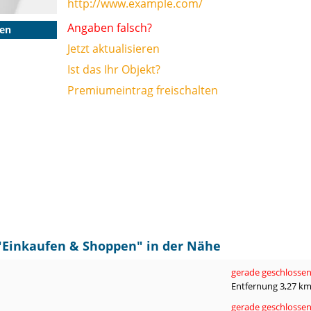
http://www.example.com/
Angaben falsch?
gen
Jetzt aktualisieren
Ist das Ihr Objekt?
Premiumeintrag freischalten
"
Einkaufen & Shoppen
" in der Nähe
gerade geschlosse
Entfernung 3,27 k
gerade geschlosse