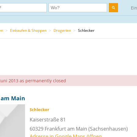
Ei
en
>
Einkaufen & Shoppen
>
Drogerien
>
Schlecker
Juni 2013 as permanently closed
t am Main
Schlecker
Kaiserstraße 81
60329
Frankfurt am Main
(Sachsenhausen)
Adresse in Google Maps öffnen