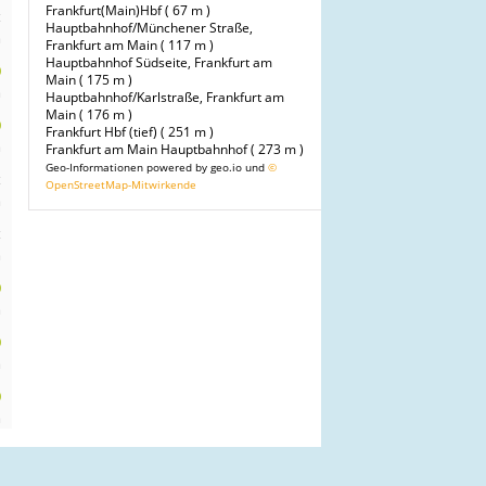
Frankfurt(Main)Hbf ( 67 m )
t
Hauptbahnhof/Münchener Straße,
m
Frankfurt am Main ( 117 m )
Hauptbahnhof Südseite, Frankfurt am
0
Main ( 175 m )
m
Hauptbahnhof/Karlstraße, Frankfurt am
Main ( 176 m )
0
Frankfurt Hbf (tief) ( 251 m )
m
Frankfurt am Main Hauptbahnhof ( 273 m )
Geo-Informationen powered by geo.io und
©
t
OpenStreetMap-Mitwirkende
m
t
m
0
m
0
m
0
m