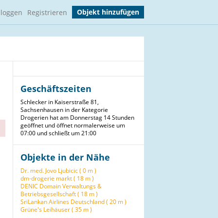
Objekt hinzufügen
nloggen
Registrieren
Geschäftszeiten
Schlecker in Kaiserstraße 81,
Sachsenhausen in der Kategorie
Drogerien hat am Donnerstag 14 Stunden
geöffnet und öffnet normalerweise um
07:00 und schließt um 21:00
Objekte in der Nähe
Dr. med. Jovo Ljubicic ( 0 m )
dm-drogerie markt ( 18 m )
DENIC Domain Verwaltungs &
Betriebsgesellschaft ( 18 m )
SriLankan Airlines Deutschland ( 20 m )
Grüne's Leihäuser ( 35 m )