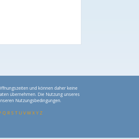
 Öffnungszeiten und können daher keine
r Daten übernehmen. Die Nutzung unseres
 unseren Nutzungsbedingungen.
P
Q
R
S
T
U
V
W
X
Y
Z