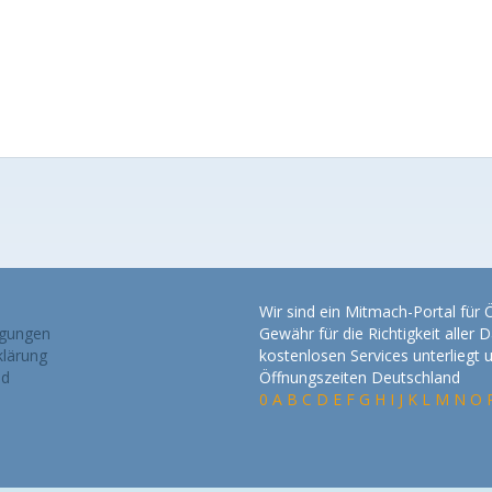
Wir sind ein Mitmach-Portal für
gungen
Gewähr für die Richtigkeit alle
lärung
kostenlosen Services unterliegt
nd
Öffnungszeiten Deutschland
0
A
B
C
D
E
F
G
H
I
J
K
L
M
N
O