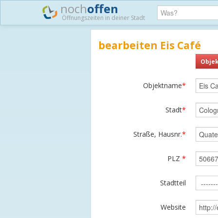
noch
offen
Öffnungszeiten in deiner Stadt
bearbeiten Eis Café
Objek
Objektname
*
Stadt
*
Straße, Hausnr.
*
PLZ
*
Stadtteil
Website