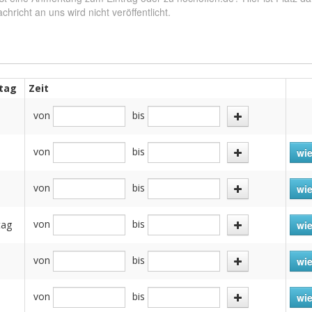
tag
Zeit
von
bis
von
bis
wie
von
bis
h
wie
von
bis
tag
wie
von
bis
wie
von
bis
wie