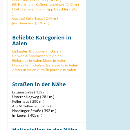
HS-Holzmeier Kaffeemaschinen ( 242 m )
HS-Holzmeier Inh. Philipp Gaschler ( 243 m
)
Gasthof Kellerhaus ( 244 m )
Jwe Baumann ( 276 m )
Beliebte Kategorien in
Aalen
Einkaufen & Shoppen in Aalen
Banken & Sparkassen in Aalen
Elektronik in Aalen
Mode in Aalen
Discounter in Aalen
Restaurants in Aalen
Ämter in Aalen
Auto-Reparatur in Aalen
Straßen in der Nähe
Enzianstraße ( 139 m )
Unterer Hagweg ( 281 m )
Kellerhaus ( 290 m )
Am Mittelbach ( 352 m )
Nördlinger Straße ( 392 m )
Im Letten ( 405 m )
Haltestellen in der Nähe