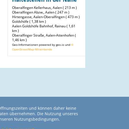
Oberalfingen Kellerhaus, Aalen ( 213 m )
Oberalfingen Abzw., Aalen ( 247 m )
Hirtengasse, Aalen-Oberalfingen ( 473 m )
Goldshöfe ( 1,38 km )
Aalen Goldshöfe Bahnhof, Rainau ( 1,61
km )
Oberalfinger Straße, Aalen-Attenhofen (
1,46 km )
Geo-Informationen powered by geo.io und
©
OpenStreetMap-Mitwirkende
 Öffnungszeiten und können daher keine
r Daten übernehmen. Die Nutzung unseres
 unseren Nutzungsbedingungen.